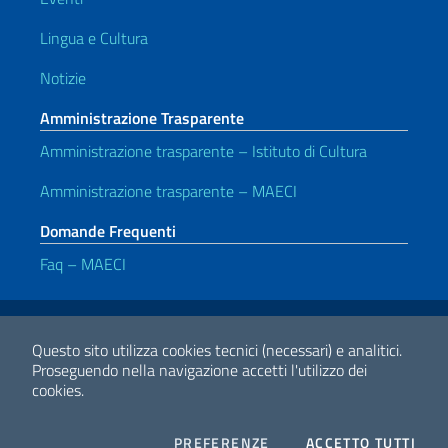
Lingua e Cultura
Notizie
Amministrazione Trasparente
Amministrazione trasparente – Istituto di Cultura
Amministrazione trasparente – MAECI
Domande Frequenti
Faq – MAECI
Link Utili
Note legali
Privacy e cookie policy
Dichiarazione di accessibilità
Questo sito utilizza cookies tecnici (necessari) e analitici.
Proseguendo nella navigazione accetti l'utilizzo dei
cookies.
2026 Copyright Ministero degli Affari Esteri e della Cooperazione
Internazionale
COOKIES
I CO
PREFERENZE
ACCETTO TUTTI