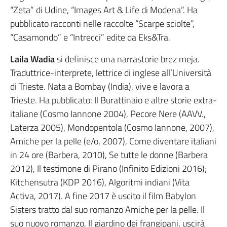
“Zeta” di Udine, “Images Art & Life di Modena”. Ha
pubblicato racconti nelle raccolte “Scarpe sciolte”,
“Casamondo” e “Intrecci” edite da Eks&Tra.
Laila Wadia
si definisce una narrastorie brez meja.
Traduttrice-interprete, lettrice di inglese all’Università
di Trieste. Nata a Bombay (India), vive e lavora a
Trieste. Ha pubblicato: Il Burattinaio e altre storie extra-
italiane (Cosmo Iannone 2004), Pecore Nere (AAVV.,
Laterza 2005), Mondopentola (Cosmo Iannone, 2007),
Amiche per la pelle (e/o, 2007), Come diventare italiani
in 24 ore (Barbera, 2010), Se tutte le donne (Barbera
2012), Il testimone di Pirano (Infinito Edizioni 2016);
Kitchensutra (KDP 2016), Algoritmi indiani (Vita
Activa, 2017). A fine 2017 è uscito il film Babylon
Sisters tratto dal suo romanzo Amiche per la pelle. Il
suo nuovo romanzo, Il giardino dei frangipani, uscirà