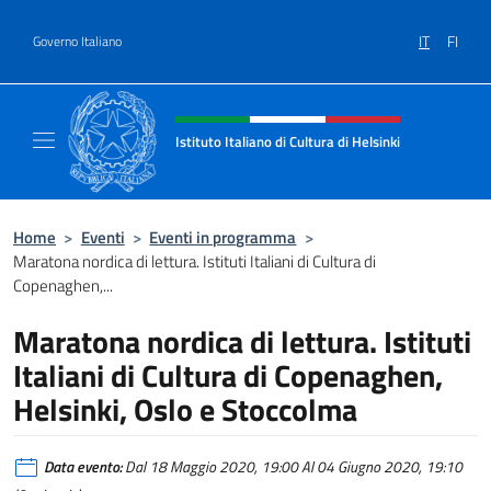
Salta al contenuto
IT
FI
Governo Italiano
Intestazione sito, social e menù
Istituto Italiano di Cultura di Helsinki
Sito Ufficiale dell'Istituto Italiano di Cultura
Home
>
Eventi
>
Eventi in programma
>
Maratona nordica di lettura. Istituti Italiani di Cultura di
Copenaghen,...
Maratona nordica di lettura. Istituti
Italiani di Cultura di Copenaghen,
Helsinki, Oslo e Stoccolma
Data evento:
Dal 18 Maggio 2020, 19:00 Al 04 Giugno 2020, 19:10